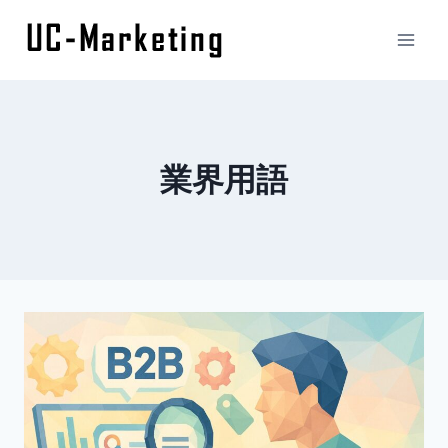
内
容
を
ス
キ
ッ
業界用語
プ