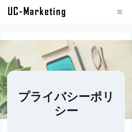
内
容
を
ス
キ
ッ
プ
プライバシーポリ
シー