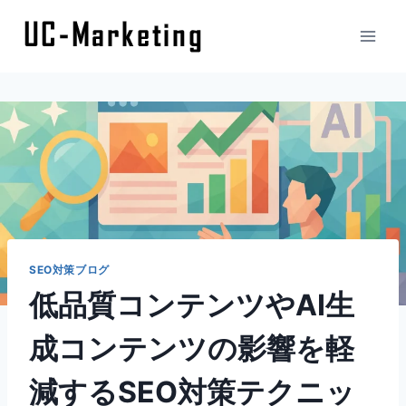
内
容
を
ス
キ
ッ
プ
SEO対策ブログ
低品質コンテンツやAI生
成コンテンツの影響を軽
減するSEO対策テクニッ