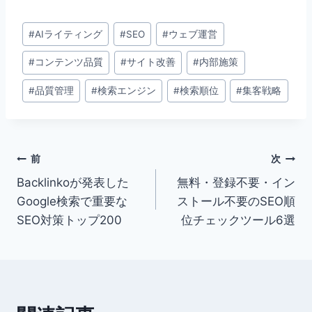
a
n
at
m
c
e
e
ai
投
#
AIライティング
#
SEO
#
ウェブ運営
e
n
l
稿
b
a
#
コンテンツ品質
#
サイト改善
#
内部施策
タ
グ:
o
#
品質管理
#
検索エンジン
#
検索順位
#
集客戦略
o
k
投
前
次
Backlinkoが発表した
無料・登録不要・イン
稿
Google検索で重要な
ストール不要のSEO順
ナ
SEO対策トップ200
位チェックツール6選
ビ
ゲ
ー