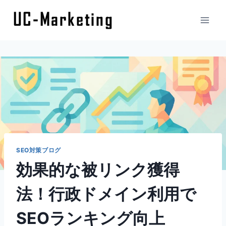
内
容
を
ス
キ
ッ
プ
SEO対策ブログ
効果的な被リンク獲得
法！行政ドメイン利用で
SEOランキング向上