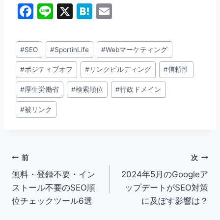
F
Li
X
H
E
a
n
at
m
c
e
e
ai
投
#
SEO
#
SportinLife
#
Webマーケティング
e
n
l
稿
b
a
#
ポジティブオフ
#
リンクビルディング
#
信頼性
タ
グ:
o
#
厚生労働省
#
検索順位
#
行政ドメイン
o
#
被リンク
k
投
前
次
無料・登録不要・イン
2024年5月のGoogleア
稿
ストール不要のSEO順
ップデートがSEO対策
ナ
位チェックツール6選
に及ぼす影響は？