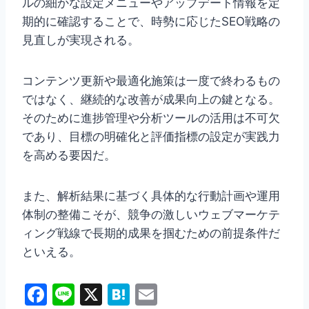
ルの細かな設定メニューやアップデート情報を定
期的に確認することで、時勢に応じたSEO戦略の
見直しが実現される。
コンテンツ更新や最適化施策は一度で終わるもの
ではなく、継続的な改善が成果向上の鍵となる。
そのために進捗管理や分析ツールの活用は不可欠
であり、目標の明確化と評価指標の設定が実践力
を高める要因だ。
また、解析結果に基づく具体的な行動計画や運用
体制の整備こそが、競争の激しいウェブマーケテ
ィング戦線で長期的成果を掴むための前提条件だ
といえる。
F
Li
X
H
E