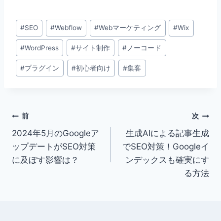
a
n
at
m
c
e
e
ai
投
#
SEO
#
Webflow
#
Webマーケティング
#
Wix
e
n
l
稿
b
a
#
WordPress
#
サイト制作
#
ノーコード
タ
グ:
o
#
プラグイン
#
初心者向け
#
集客
o
k
投
前
次
2024年5月のGoogleア
生成AIによる記事生成
稿
ップデートがSEO対策
でSEO対策！Googleイ
ナ
に及ぼす影響は？
ンデックスも確実にす
る方法
ビ
ゲ