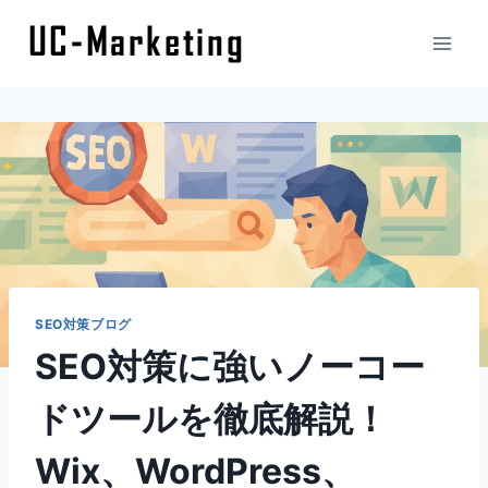
内
容
を
ス
キ
ッ
プ
SEO対策ブログ
SEO対策に強いノーコー
ドツールを徹底解説！
Wix、WordPress、