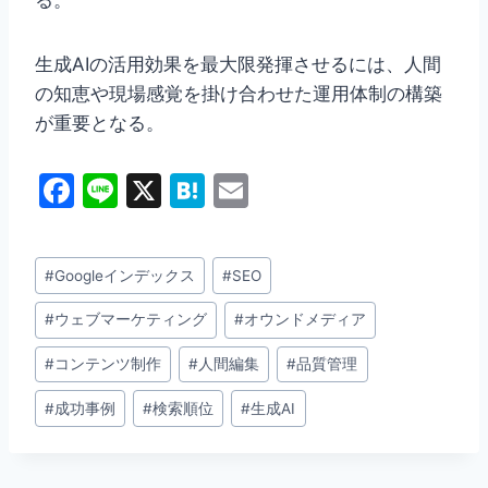
る。
生成AIの活用効果を最大限発揮させるには、人間
の知恵や現場感覚を掛け合わせた運用体制の構築
が重要となる。
F
Li
X
H
E
a
n
at
m
c
e
e
ai
投
#
Googleインデックス
#
SEO
e
n
l
稿
b
a
#
ウェブマーケティング
#
オウンドメディア
タ
グ:
o
#
コンテンツ制作
#
人間編集
#
品質管理
o
#
成功事例
#
検索順位
#
生成AI
k