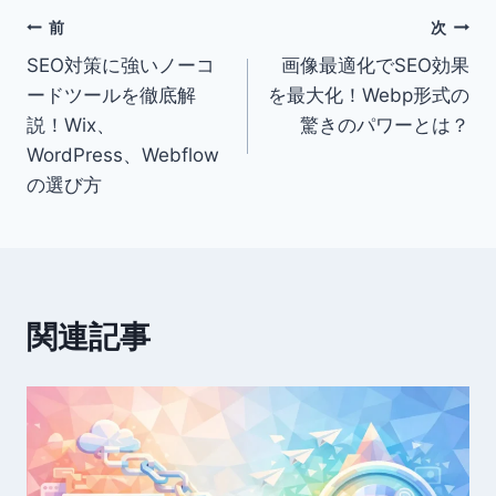
投
前
次
SEO対策に強いノーコ
画像最適化でSEO効果
稿
ードツールを徹底解
を最大化！Webp形式の
ナ
説！Wix、
驚きのパワーとは？
WordPress、Webflow
ビ
の選び方
ゲ
ー
シ
関連記事
ョ
ン