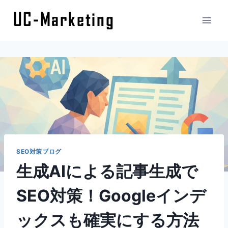
内
容
を
ス
キ
ッ
プ
SEO対策ブログ
生成AIによる記事生成で
SEO対策！Googleインデ
ックスも確実にする方法