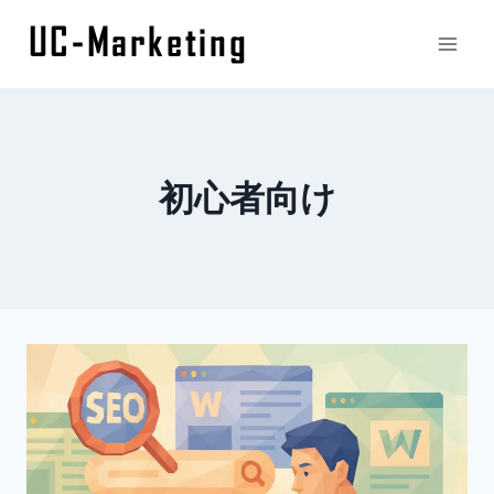
内
容
を
ス
キ
ッ
初心者向け
プ