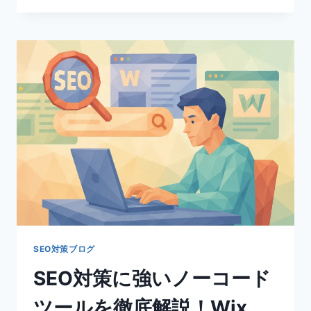
AI
に
よ
る
記
事
生
成
で
SEO
対
策！
GOOGLE
イ
ン
デ
ッ
SEO対策ブログ
ク
SEO対策に強いノーコード
ス
も
ツールを徹底解説！Wix、
確