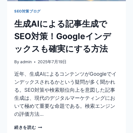
驚
き
SEO対策ブログ
の
生成AIによる記事生成で
パ
ワ
SEO対策！Googleインデ
ー
と
ックスも確実にする方法
は？
By
admin
2025年7月19日
近年、生成AIによるコンテンツがGoogleでイ
ンデックスされるかという疑問が多く聞かれ
る。SEO対策や検索順位向上を意図した記事
生成は、現代のデジタルマーケティングにお
いて極めて重要な命題である。検索エンジン
の評価方法…
生
続きを読む
成