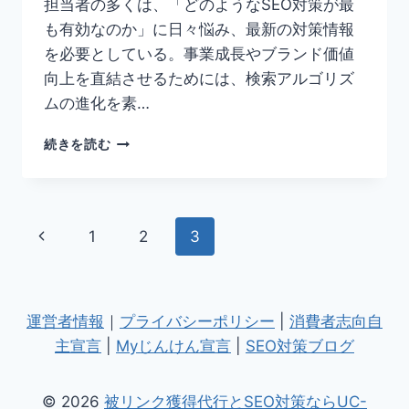
担当者の多くは、「どのようなSEO対策が最
ニ
も有効なのか」に日々悩み、最新の対策情報
ッ
ク
を必要としている。事業成長やブランド価値
向上を直結させるためには、検索アルゴリズ
ムの進化を素…
BACKLINKO
続きを読む
が
発
表
し
ペ
前
1
2
3
た
GOOGLE
ー
の
検
索
ペ
ジ
で
運営者情報
｜
プライバシーポリシー
|
消費者志向自
重
ー
ナ
主宣言
|
Myじんけん宣言
|
SEO対策ブログ
要
な
ジ
ビ
SEO
© 2026
被リンク獲得代行とSEO対策ならUC-
対