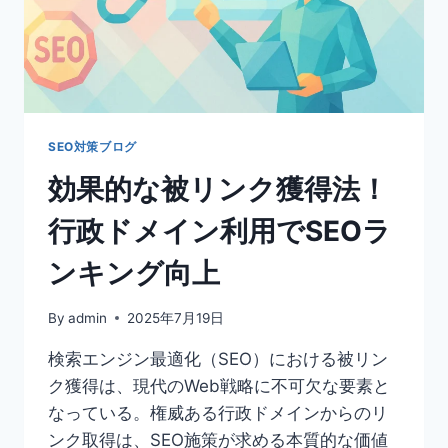
が
SEO
対
策
に
及
ぼ
SEO対策ブログ
す
効果的な被リンク獲得法！
影
響
行政ドメイン利用でSEOラ
は？
ンキング向上
By
admin
2025年7月19日
検索エンジン最適化（SEO）における被リン
ク獲得は、現代のWeb戦略に不可欠な要素と
なっている。権威ある行政ドメインからのリ
ンク取得は、SEO施策が求める本質的な価値