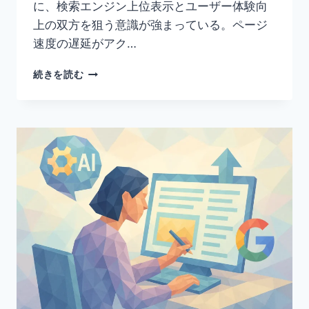
に、検索エンジン上位表示とユーザー体験向
上の双方を狙う意識が強まっている。ページ
速度の遅延がアク…
画
続きを読む
像
最
適
化
で
SEO
効
果
を
最
大
化！
WEBP
形
式
の