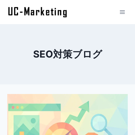
内
容
を
ス
キ
ッ
SEO対策ブログ
プ