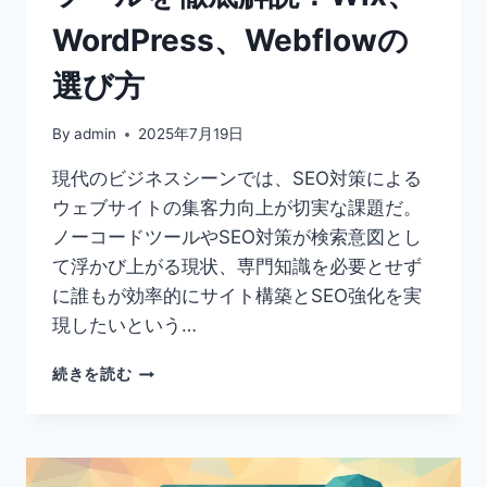
実
WordPress、Webflowの
に
す
選び方
る
方
法
By
admin
2025年7月19日
現代のビジネスシーンでは、SEO対策による
ウェブサイトの集客力向上が切実な課題だ。
ノーコードツールやSEO対策が検索意図とし
て浮かび上がる現状、専門知識を必要とせず
に誰もが効率的にサイト構築とSEO強化を実
現したいという…
SEO
続きを読む
対
策
に
強
い