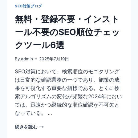
用
SEO対策ブログ
で
無料・登録不要・インスト
SEO
ラ
ール不要のSEO順位チェッ
ン
キ
クツール6選
ン
グ
向
By
admin
2025年7月19日
上
SEO対策において、検索順位のモニタリング
は日常的な確認業務の一つであり、施策の成
果を可視化する重要な指標である。とくに検
索アルゴリズムの変化が頻繁な2024年におい
ては、迅速かつ継続的な順位確認が不可欠と
なっている。 …
無
続きを読む
料・