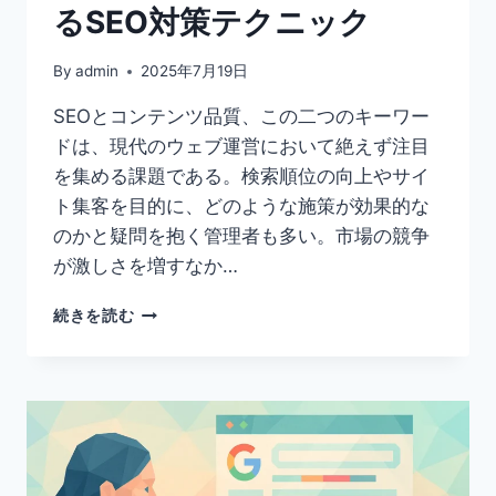
るSEO対策テクニック
ル
6
選
By
admin
2025年7月19日
SEOとコンテンツ品質、この二つのキーワー
ドは、現代のウェブ運営において絶えず注目
を集める課題である。検索順位の向上やサイ
ト集客を目的に、どのような施策が効果的な
のかと疑問を抱く管理者も多い。市場の競争
が激しさを増すなか…
低
続きを読む
品
質
コ
ン
テ
ン
ツ