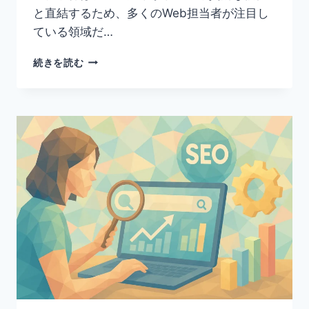
と直結するため、多くのWeb担当者が注目し
ている領域だ…
効
続きを読む
果
的
な
被
リ
ン
ク
獲
得
法！
行
政
ド
メ
イ
ン
利