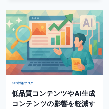
登
録
不
要・
イ
ン
ス
ト
ー
ル
不
要
の
SEO
順
位
チ
SEO対策ブログ
ェ
低品質コンテンツやAI生成
ッ
ク
コンテンツの影響を軽減す
ツ
ー