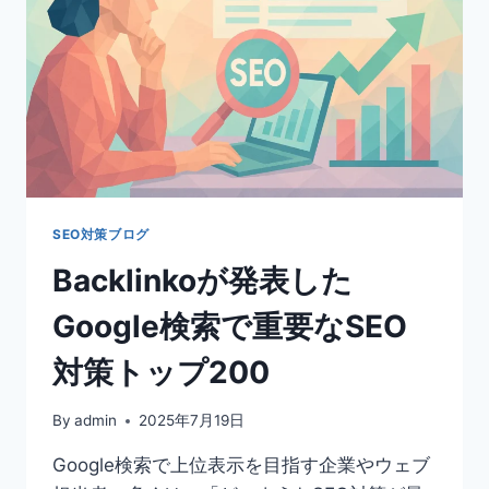
や
AI
生
成
コ
ン
テ
ン
ツ
の
影
SEO対策ブログ
響
Backlinkoが発表した
を
軽
Google検索で重要なSEO
減
す
対策トップ200
る
SEO
対
By
admin
2025年7月19日
策
テ
Google検索で上位表示を目指す企業やウェブ
ク