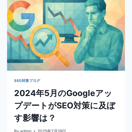
ノ
ー
コ
ー
ド
ツ
ー
ル
を
徹
底
解
説！
SEO対策ブログ
WIX、
2024年5月のGoogleアッ
WORDPRESS、
WEBFLOW
プデートがSEO対策に及ぼ
の
選
す影響は？
び
方
By
admin
2025年7月19日