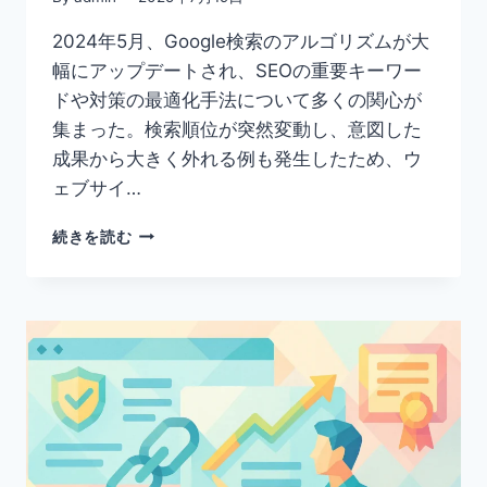
2024年5月、Google検索のアルゴリズムが大
幅にアップデートされ、SEOの重要キーワー
ドや対策の最適化手法について多くの関心が
集まった。検索順位が突然変動し、意図した
成果から大きく外れる例も発生したため、ウ
ェブサイ…
2024
続きを読む
年
5
月
の
GOOGLE
ア
ッ
プ
デ
ー
ト